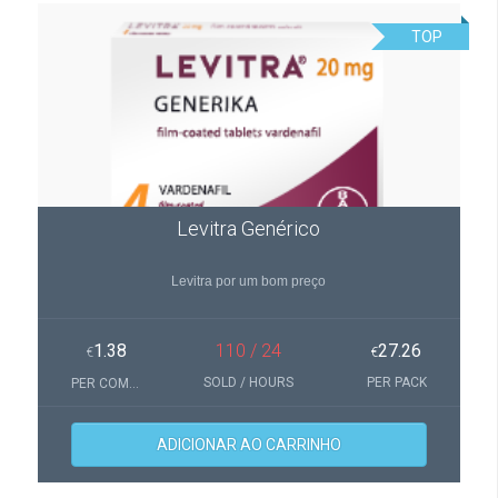
TOP
Levitra Genérico
Levitra por um bom preço
1.38
110 / 24
27.26
€
€
SOLD / HOURS
PER PACK
PER COMPRIMIDOS
ADICIONAR AO CARRINHO