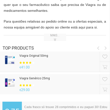
quer que o seu farmacêutico saiba que precisa de Viagra ou de
medicamentos semelhantes.
Apcalis SX Oral Jelly 20mg
Para questões relativas ao pedido online ou a ofertas especiais, a
37.25
€
nossa equipa amigável do apoio ao cliente está aqui para si.
Lovegra - Viagra para as mulheres 100mg
MAIS...
27.00
€
TOP PRODUCTS
Viagra Original 50mg
41.00
€
Viagra Genérico 25mg
29.00
€
Cialis Original 5mg
Cada frasco só trouxe 28 comprimidos e eu paguei 30! Estou