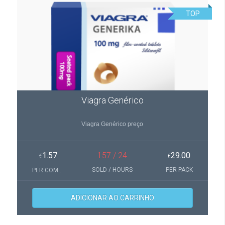
TOP
Viagra Genérico
Viagra Genérico preço
1.57
157 / 24
29.00
€
€
SOLD / HOURS
PER PACK
PER COMPRIMIDOS
ADICIONAR AO CARRINHO