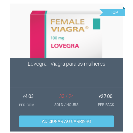
TOP
Lovegra - Viagra para as mulheres
4.03
33 / 24
27.00
€
€
SOLD / HOURS
PER PACK
PER COMPRIMIDOS
ADICIONAR AO CARRINHO