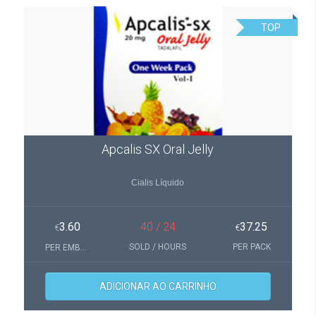
TOP
Apcalis SX Oral Jelly
Cialis Líquido
3.60
40 / 24
37.25
€
€
SOLD / HOURS
PER PACK
PER EMBALAGEM(S)
ADICIONAR AO CARRINHO