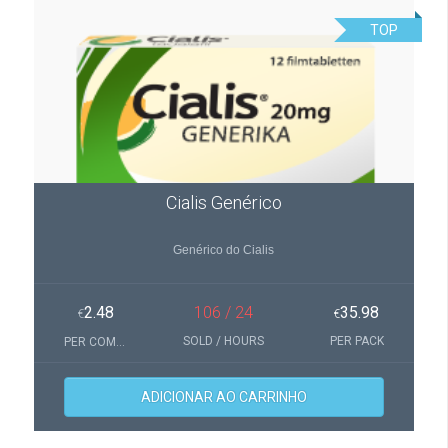
TOP
Cialis Genérico
Genérico do Cialis
2.48
106 / 24
35.98
€
€
SOLD / HOURS
PER PACK
PER COMPRIMIDOS
ADICIONAR AO CARRINHO