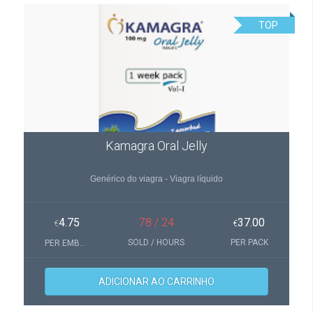
TOP
Kamagra Oral Jelly
Genérico do viagra - Viagra líquido
4.75
78 / 24
37.00
€
€
SOLD / HOURS
PER PACK
PER EMBALAGEM(S)
ADICIONAR AO CARRINHO