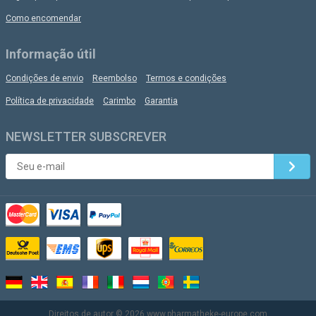
37.25
€
Como encomendar
Lovegra - Viagra para as mulheres 100mg
Informação útil
Condições de envio
Reembolso
Termos e condições
27.00
€
Política de privacidade
Carimbo
Garantia
Viagra Original 50mg
NEWSLETTER SUBSCREVER
41.00
€
Viagra Genérico 25mg
29.00
€
Direitos de autor © 2026
www.pharmatheke-europe.com