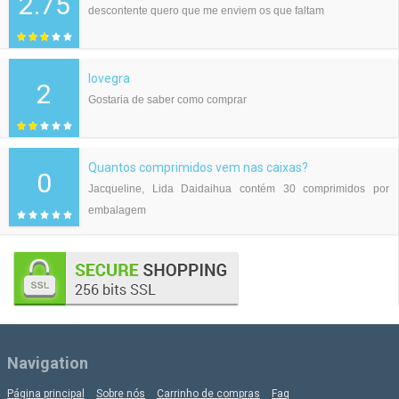
2.75
23.00
€
descontente quero que me enviem os que faltam
Cialis Genérico 10mg
lovegra
2
35.98
€
Gostaria de saber como comprar
Levitra Original 20mg
Quantos comprimidos vem nas caixas?
30.00
0
€
Jacqueline, Lida Daidaihua contém 30 comprimidos por
embalagem
Levitra Genérico 10mg
27.26
€
Kamagra Oral Jelly 100mg
37.00
€
Navigation
Apcalis SX Oral Jelly 20mg
Página principal
Sobre nós
Carrinho de compras
Faq