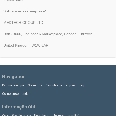
Sobre a nossa empresa:
MEDTECH GROUP LTD
Unit 79006, 2nd floor 6 Marketplace, London, Fitzrovia
United Kingdom, W1W 8AF
Navigation
Página principal
Sobre nós
Carrinho de compras
Faq
Como encomendar
Informação útil
Condições de envio
Reembolso
Termos e condições