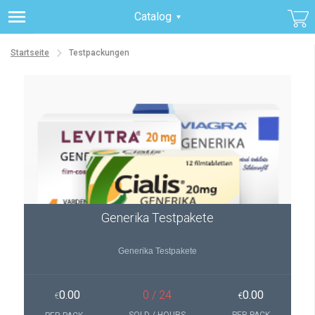
Catalog
Startseite
Testpackungen
Generika Testpakete
Generika Testpakete
0.00
0 / 24
0.00
€
€