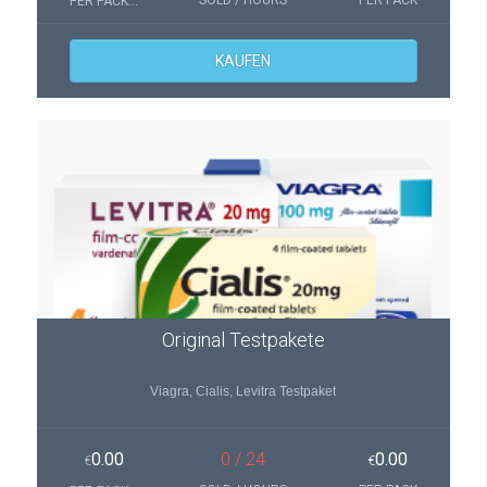
SOLD / HOURS
PER PACK
PER PACKUNG(EN)
KAUFEN
Original Testpakete
Viagra, Cialis, Levitra Testpaket
0.00
0 / 24
0.00
€
€