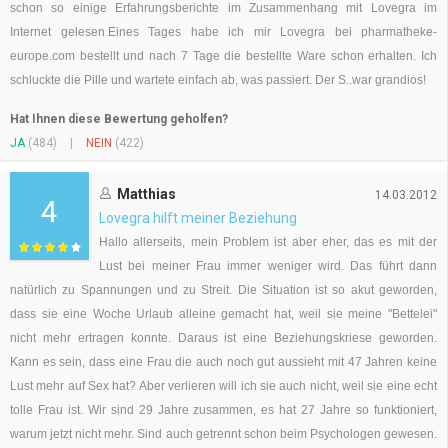
schon so einige Erfahrungsberichte im Zusammenhang mit Lovegra im
Internet gelesen.Eines Tages habe ich mir Lovegra bei pharmatheke-
europe.com bestellt und nach 7 Tage die bestellte Ware schon erhalten. Ich
schluckte die Pille und wartete einfach ab, was passiert. Der S..war grandios!
Hat Ihnen diese Bewertung geholfen?
JA
(484)
|
NEIN
(422)
Matthias
14.03.2012
4
Lovegra hilft meiner Beziehung
Hallo allerseits, mein Problem ist aber eher, das es mit der
Lust bei meiner Frau immer weniger wird. Das führt dann
natürlich zu Spannungen und zu Streit. Die Situation ist so akut geworden,
dass sie eine Woche Urlaub alleine gemacht hat, weil sie meine "Bettelei"
nicht mehr ertragen konnte. Daraus ist eine Beziehungskriese geworden.
Kann es sein, dass eine Frau die auch noch gut aussieht mit 47 Jahren keine
Lust mehr auf Sex hat? Aber verlieren will ich sie auch nicht, weil sie eine echt
tolle Frau ist. Wir sind 29 Jahre zusammen, es hat 27 Jahre so funktioniert,
warum jetzt nicht mehr. Sind auch getrennt schon beim Psychologen gewesen.