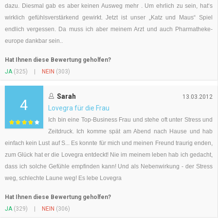
dazu. Diesmal gab es aber keinen Ausweg mehr . Um ehrlich zu sein, hat‘s
wirklich gefühlsverstärkend gewirkt. Jetzt ist unser „Katz und Maus“ Spiel
endlich vergessen. Da muss ich aber meinem Arzt und auch Pharmatheke-
europe dankbar sein..
Hat Ihnen diese Bewertung geholfen?
JA
(325)
|
NEIN
(303)
Sarah
13.03.2012
4
Lovegra für die Frau
Ich bin eine Top-Business Frau und stehe oft unter Stress und
Zeitdruck. Ich komme spät am Abend nach Hause und hab
einfach kein Lust auf S... Es konnte für mich und meinen Freund traurig enden,
zum Glück hat er die Lovegra entdeckt! Nie im meinem leben hab ich gedacht,
dass ich solche Gefühle empfinden kann! Und als Nebenwirkung - der Stress
weg, schlechte Laune weg! Es lebe Lovegra
Hat Ihnen diese Bewertung geholfen?
JA
(329)
|
NEIN
(306)