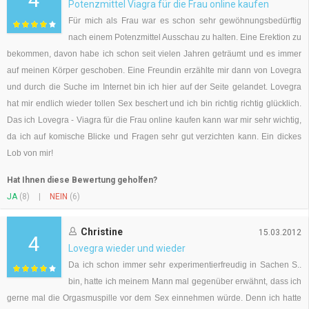
Potenzmittel Viagra für die Frau online kaufen
Für mich als Frau war es schon sehr gewöhnungsbedürftig
nach einem Potenzmittel Ausschau zu halten. Eine Erektion zu
bekommen, davon habe ich schon seit vielen Jahren geträumt und es immer
auf meinen Körper geschoben. Eine Freundin erzählte mir dann von Lovegra
und durch die Suche im Internet bin ich hier auf der Seite gelandet. Lovegra
hat mir endlich wieder tollen Sex beschert und ich bin richtig richtig glücklich.
Das ich Lovegra - Viagra für die Frau online kaufen kann war mir sehr wichtig,
da ich auf komische Blicke und Fragen sehr gut verzichten kann. Ein dickes
Lob von mir!
Hat Ihnen diese Bewertung geholfen?
JA
(8)
|
NEIN
(6)
Christine
15.03.2012
4
Lovegra wieder und wieder
Da ich schon immer sehr experimentierfreudig in Sachen S..
bin, hatte ich meinem Mann mal gegenüber erwähnt, dass ich
gerne mal die Orgasmuspille vor dem Sex einnehmen würde. Denn ich hatte