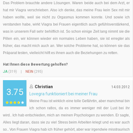
Das Problem brauchte andere Lösungen. Waren beide auch bei dem Arzt, er
hat mir Viagra verschrieben. Also ich denke, das meine Frau kein Sex mit mir
haben wollte, weil sie nicht zu Orgasmus kommen konnte. Und sowie ich
verstanden habe, wirkt Viagra bei Frauen eigentlich auch gefühlsverstärkend,
was in unserem Fall sehr behilflich ist. So schon einige Zeit lang nimmt sie die
Pillen ein, wir können wieder ein normales Leben haben, sie ist erregter als
früher, das macht mich auch an. Wer solche Probleme hat, so können sie das
Präparat testen, vielleicht hilft es ihnen auch die Beziehungen zu retten.
Hat Ihnen diese Bewertung geholfen?
JA
(319)
|
NEIN
(295)
Christian
14.03.2012
3.75
Lovegra funktioniert bei meiner Frau
Meine Frau ist wirklich eine tolle Gefährtin, aber manchmal bin
ich schon ratlos, da es immer weniger mit der Lust bei ihr
wird.. Ich hab entschieden, mich an meinen Psychologen zu wenden. Er sagte,
Alles liegt daran, dass sie zu viel Stress beim Arbeiten kriegt und es war auch
so.. Von Frauen Viagra hab ich früher gehört, aber war irgendwie misstraurisch