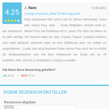
Raini
12.03.2012
4.25
Lovegra kaufen, eine Erfahrung wert
Hallo zusammen! Bin schon seit 10 Jahren verheiratet. Liebe
sehr meine Frau, aber…. Unser Bettleben verläuft nicht so,
wie erwünscht…Meine Frau hat Probleme mit O...smus..Für mich als Mann ist
es sehr wichtig. Vor kurzem habe ich über „Frauen Viagra" Lovegra erfahren
und habe gedacht, vielleicht wäre es eine Erfahrung wert, wir sollten es
ausprobieren…Leute, das ist ja Hammer! Habe meine Frau noch nie so erlebt!
So temperamentvoll und mit dem Höhepunkt am Ende…der so oft
ausblieb..Also, ist echt zu empfehlen Lovegra zu kaufen.
Hat Ihnen diese Bewertung geholfen?
JA
(364)
|
NEIN
(316)
EIGENE REZENSION ERSTELLEN
Rezension abgeben