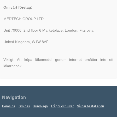
Om vårt företag:
MEDTECH GROUP LTD
Unit 79006, 2nd floor 6 Marketplace, London, Fitzrovia
United Kingdom, W1W 8AF
Viktigt: Att köpa läkemedel genom internet ersätter inte ett
läkarbesök.
Navigation
Hemsida
Om oss
Kundvagn
Frågor och Svar
Så här beställer du