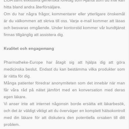
LIDA samt exklusiva generiska företag som Ajanta som du inte kan
hitta bland andra återförsäljare.
Om du har några frågor, kommentarer eller ytterligare önskemål
är du välkommen att skriva till oss. Varje e-mail kommer att läsas
och besvaras omgående. Under kontorstid kommer vår kundtjänst
finnas tillgänglig att assistera dig.
Kvalitet och engagemang
Pharmatheke-Europe har åtagit sig att hjälpa dig att göra
medicinska beslut. Endast du kan bestämma vilka produkter som
är rätta för dig.
Många patienter föredrar anonymiteten som det innebär när man
får våra råd på nätet jämfört med en konversation med deras
egen läkare.
Vi anser inte att internet någonsin borde ersätta ett läkarbesök,
och det är väldigt viktigt att du överväger en komplett hälsokontroll
med din läkare för att diskutera den potentiella orsaken till ditt
problem.