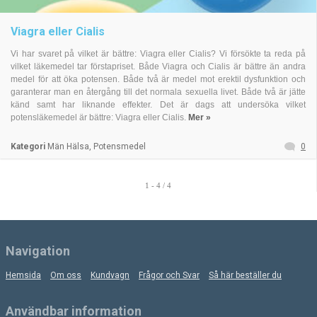
Viagra eller Cialis
Vi har svaret på vilket är bättre: Viagra eller Cialis? Vi försökte ta reda på
vilket läkemedel tar förstapriset. Både Viagra och Cialis är bättre än andra
medel för att öka potensen. Både två är medel mot erektil dysfunktion och
garanterar man en återgång till det normala sexuella livet. Både två är jätte
känd samt har liknande effekter. Det är dags att undersöka vilket
potensläkemedel är bättre: Viagra eller Cialis.
Mer »
Kategori
Män Hälsa, Potensmedel
0
1 - 4 / 4
Navigation
Hemsida
Om oss
Kundvagn
Frågor och Svar
Så här beställer du
Användbar information