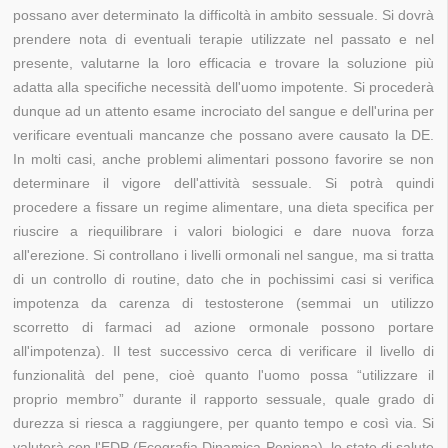
possano aver determinato la difficoltà in ambito sessuale. Si dovrà
prendere nota di eventuali terapie utilizzate nel passato e nel
presente, valutarne la loro efficacia e trovare la soluzione più
adatta alla specifiche necessità dell'uomo impotente. Si procederà
dunque ad un attento esame incrociato del sangue e dell'urina per
verificare eventuali mancanze che possano avere causato la DE.
In molti casi, anche problemi alimentari possono favorire se non
determinare il vigore dell'attività sessuale. Si potrà quindi
procedere a fissare un regime alimentare, una dieta specifica per
riuscire a riequilibrare i valori biologici e dare nuova forza
all'erezione. Si controllano i livelli ormonali nel sangue, ma si tratta
di un controllo di routine, dato che in pochissimi casi si verifica
impotenza da carenza di testosterone (semmai un utilizzo
scorretto di farmaci ad azione ormonale possono portare
all'impotenza). Il test successivo cerca di verificare il livello di
funzionalità del pene, cioè quanto l'uomo possa “utilizzare il
proprio membro” durante il rapporto sessuale, quale grado di
durezza si riesca a raggiungere, per quanto tempo e così via. Si
valuterà con l'EDP (Ecografia Dinamica Peniena), lo stato di salute