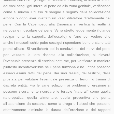
dei vasi sanguigni interni al pene ed alla zona genitale, verificando
come si muova il flusso di sangue a seguito della sollecitazione
erotica o dopo aver iniettato un vaso dilatatore direttamente nel
pene. Con la Cavernosografia Dinamica si verifica la reattività
nervosa e muscolare del pene. Verrà stretto leggermente il glande
(volgarmente la cappella dell'uccello) e l'ano per vedere che
anche i muscoli ischio pubo coccigei rispondano bene e siano tutti
pronti all'uso. Si verificherà poi la conduzione dei nervi del pene
per valutare la loro risposta alla sollecitazione, si rileverà
l'eventuale presenza di erezioni notturne, per verificare in maniera
piuttosto incontrovertibile se il pene funziona o no. Infine possono
esserci esami tattili del pene, dei suoi tessuti, dei testicoli, della
prostata per valutare l'eventuale presenza di lesioni o traumi di
discreta entità. Fra le varie soluzioni ai problemi di erezione si
possono sicuramente ricordare le terapie “naturali” come quella
naturopatica, quella alimentare, quella preventiva che punta
all'astensione da sostanze come la droga o l'alcool che possono
effettivamente diminuire la durata dell'erezione e dei rapporti