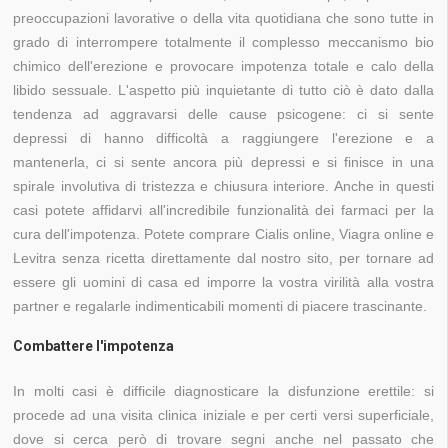
preoccupazioni lavorative o della vita quotidiana che sono tutte in
grado di interrompere totalmente il complesso meccanismo bio
chimico dell'erezione e provocare impotenza totale e calo della
libido sessuale. L'aspetto più inquietante di tutto ciò è dato dalla
tendenza ad aggravarsi delle cause psicogene: ci si sente
depressi di hanno difficoltà a raggiungere l'erezione e a
mantenerla, ci si sente ancora più depressi e si finisce in una
spirale involutiva di tristezza e chiusura interiore. Anche in questi
casi potete affidarvi all'incredibile funzionalità dei farmaci per la
cura dell'impotenza. Potete comprare Cialis online, Viagra online e
Levitra senza ricetta direttamente dal nostro sito, per tornare ad
essere gli uomini di casa ed imporre la vostra virilità alla vostra
partner e regalarle indimenticabili momenti di piacere trascinante.
Combattere l'impotenza
In molti casi è difficile diagnosticare la disfunzione erettile: si
procede ad una visita clinica iniziale e per certi versi superficiale,
dove si cerca però di trovare segni anche nel passato che