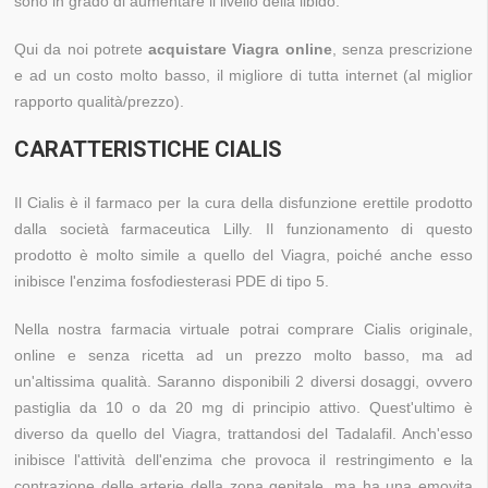
sono in grado di aumentare il livello della libido.
Qui da noi potrete
acquistare Viagra online
, senza prescrizione
e ad un costo molto basso, il migliore di tutta internet (al miglior
rapporto qualità/prezzo).
CARATTERISTICHE CIALIS
Il Cialis è il farmaco per la cura della disfunzione erettile prodotto
dalla società farmaceutica Lilly. Il funzionamento di questo
prodotto è molto simile a quello del Viagra, poiché anche esso
inibisce l'enzima fosfodiesterasi PDE di tipo 5.
Nella nostra farmacia virtuale potrai comprare Cialis originale,
online e senza ricetta ad un prezzo molto basso, ma ad
un'altissima qualità. Saranno disponibili 2 diversi dosaggi, ovvero
pastiglia da 10 o da 20 mg di principio attivo. Quest'ultimo è
diverso da quello del Viagra, trattandosi del Tadalafil. Anch'esso
inibisce l'attività dell'enzima che provoca il restringimento e la
contrazione delle arterie della zona genitale, ma ha una emovita